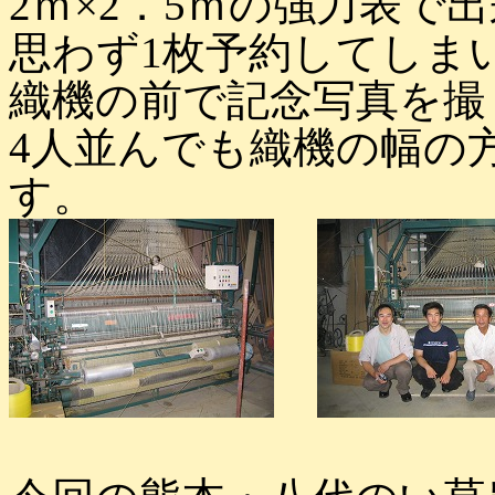
2ｍ×2．5ｍの強力表で出
思わず1枚予約してしま
織機の前で記念写真を撮
4人並んでも織機の幅の
す。