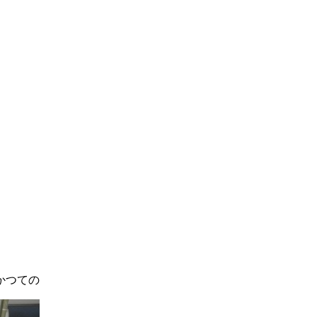
。
かつての