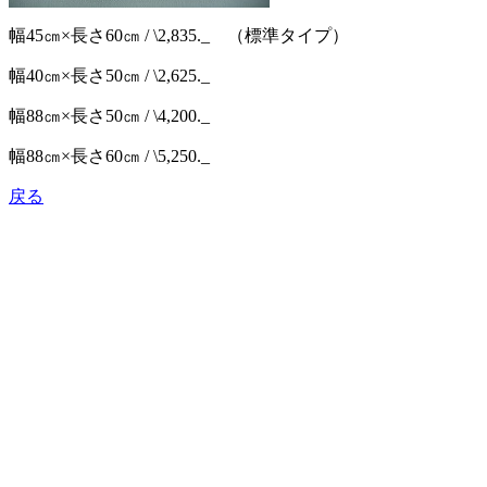
幅45㎝×長さ60㎝ / \2,835._ （標準タイプ）
幅40㎝×長さ50㎝ / \2,625._
幅88㎝×長さ50㎝ / \4,200._
幅88㎝×長さ60㎝ / \5,250._
戻る