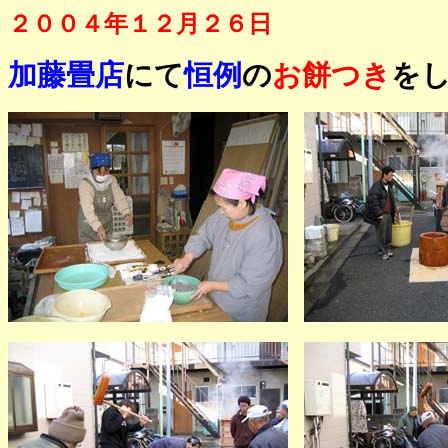
２００４年１２月２６日
加藤畳店
にて
恒例
の
お餅つき
を