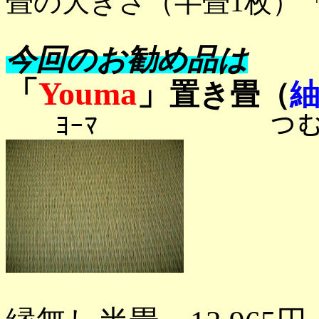
畳の大きさ（半畳1枚）「88
今回のお勧め品は
「
Youma
」
置き畳（
ﾖｰﾏ つむ