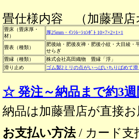
畳仕様内容 （加藤畳店
畳床（畳床厚・
厚25mm・ｲﾝｼﾚｰｼｮﾝﾎﾞﾄ 10×7×2×1×1
材）
肥後紬・肥後友禅・肥後小紋・大目綾・平成
畳表（種類）
せらぎ
畳縁（種類）
株式会社高田織物 畳縁「浮」
滑り止め
ゴム製2ミリの点がいっぱいちりばめて滑
☆ 発注～納品まで約3
納品は加藤畳店が直接お
お支払い方法
/ カード