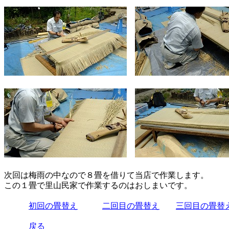
次回は梅雨の中なので８畳を借りて当店で作業します。
この１畳で里山民家で作業するのはおしまいです。
初回の畳替え
二回目の畳替え
三回目の畳替
戻る