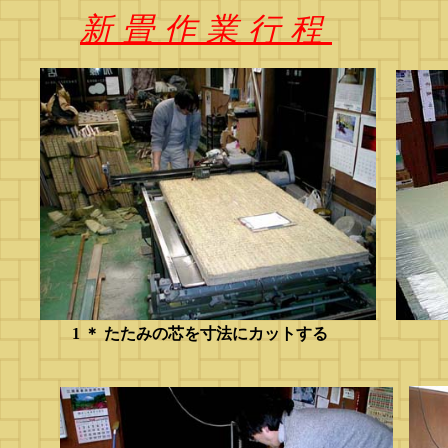
新畳作業行程
1 ＊ たたみの芯を寸法にカットする