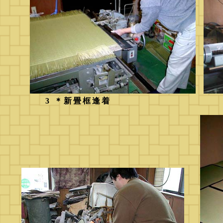
3 ＊新畳框逢着 ４ 