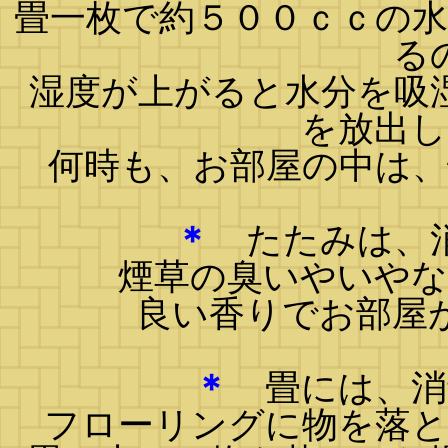
畳一枚で約５００ｃｃの
る
湿度が上がると水分を吸
を放出
何時も、お部屋の中は
＊
たたみは、消
煙草の臭いやいや
良い香りでお部屋
＊
畳には、消
フローリングに物を落