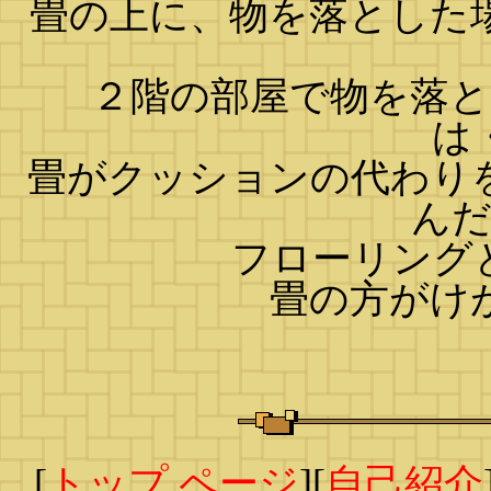
畳の上に、物を落とした
２階の部屋で物を落
は
畳がクッションの代わり
ん
フローリング
畳の方がけ
[
トップ ページ
][
自己紹介