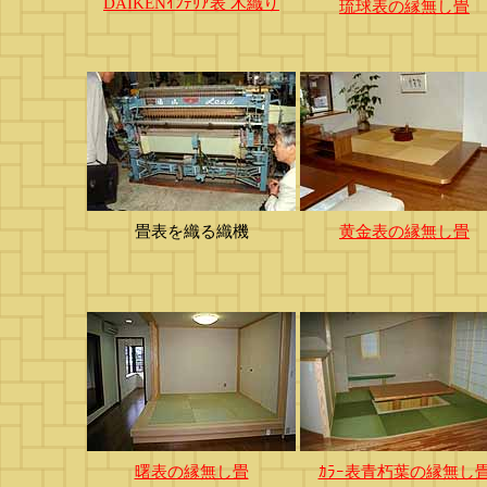
DAIKENｲﾝﾃﾘｱ表 木織り
琉球表の縁無し畳
畳表を織る織機
黄金表の縁無し畳
曙表の縁無し畳
ｶﾗｰ表青朽葉の縁無し