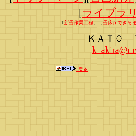
[
ライブラ
〔
新畳作業工程
〕〔
畳床ができる
ＫＡＴＯ
k_akira@mvj
戻る