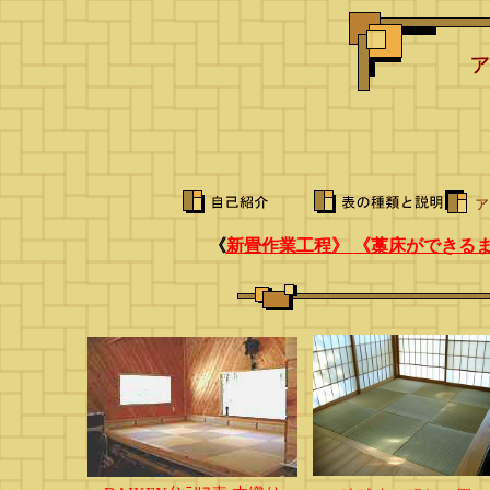
《
新畳作業工程》
《
藁床ができる