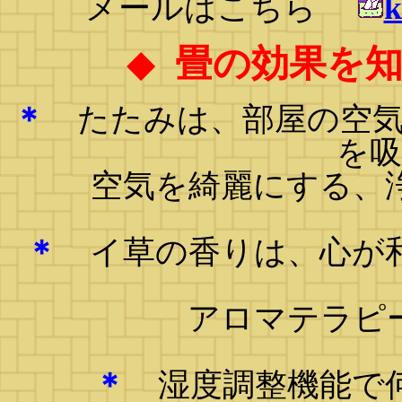
メールはこちら
k
◆
畳の効果を
＊
たたみは、部屋の空気
を
空気を綺麗にする、
＊
イ草の香りは、心が和
アロマテラピ
＊
湿度調整機能で何